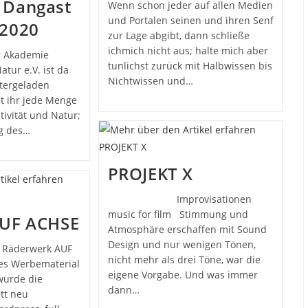
 Dangast
Wenn schon jeder auf allen Medien
und Portalen seinen und ihren Senf
 2020
zur Lage abgibt, dann schließe
ichmich nicht aus; halte mich aber
r Akademie
tunlichst zurück mit Halbwissen bis
tur e.V. ist da
Nichtwissen und…
tergeladen
et ihr jede Menge
ivität und Natur;
g des…
PROJEKT X
Improvisationen
music for film Stimmung und
AUF ACHSE
Atmosphäre erschaffen mit Sound
Design und nur wenigen Tönen,
r Räderwerk AUF
nicht mehr als drei Töne, war die
s Werbematerial
eigene Vorgabe. Und was immer
 wurde die
dann…
tt neu