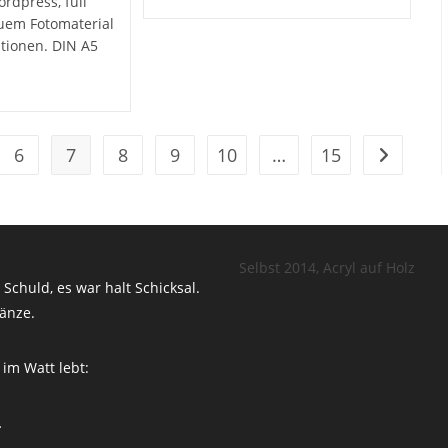
rdpress, full
uem Fotomaterial
ationen. DIN A5
6
7
8
9
10
…
15
Zur nächs
Selbst 2014, Acryl auf Holz
Schuld, es war halt Schicksal.
änze.
 im Watt lebt:
…