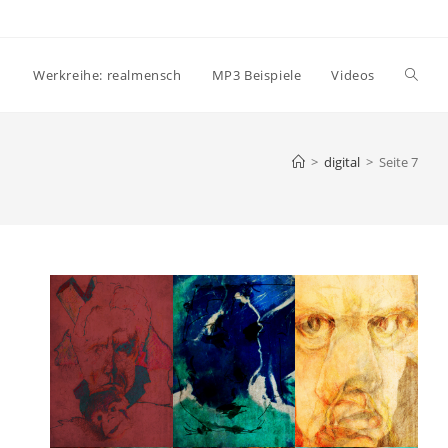
Websi
Werkreihe: realmensch
MP3 Beispiele
Videos
Suche
>
digital
>
Seite 7
umsch