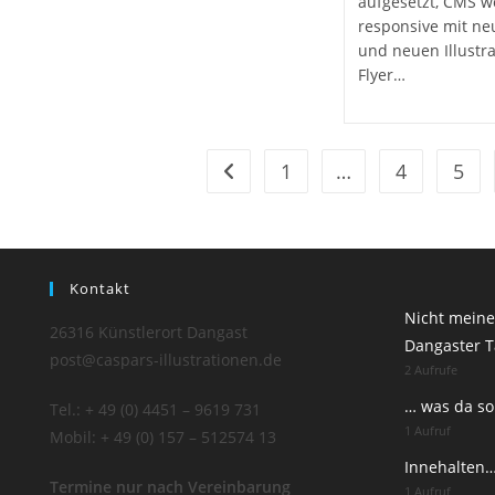
aufgesetzt, CMS wo
responsive mit ne
und neuen Illustr
Flyer…
1
…
4
5
Zur vorherigen Seite
Kontakt
Nicht meine 
26316 Künstlerort Dangast
Dangaster T
post@caspars-illustrationen.de
2 Aufrufe
… was da so
Tel.: + 49 (0) 4451 – 9619 731
1 Aufruf
Mobil: + 49 (0) 157 – 512574 13
Innehalten
Termine nur nach Vereinbarung
1 Aufruf