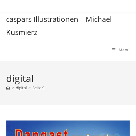
Zum
Inhalt
caspars Illustrationen – Michael
springen
Kusmierz
Menü
digital
>
digital
>
Seite 9