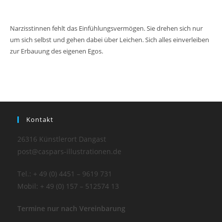
Narzisstinnen fehlt das Einfühlungsvermögen. Sie drehen sich nur
um sich selbst und gehen dabei über Leichen. Sich alles einverleiben
zur Erbauung des eigenen Egos.
Kontakt
26316 Künstlerort Dangast
post@caspars-illustrationen.de
Tel.: + 49 (0) 4451 – 9619 731
Mobil: + 49 (0) 157 – 512574 13
Termine nur nach Vereinbarung