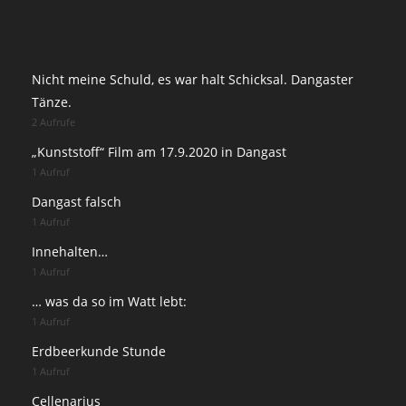
Nicht meine Schuld, es war halt Schicksal. Dangaster
Tänze.
2 Aufrufe
„Kunststoff“ Film am 17.9.2020 in Dangast
1 Aufruf
Dangast falsch
1 Aufruf
Innehalten…
1 Aufruf
… was da so im Watt lebt:
1 Aufruf
Erdbeerkunde Stunde
1 Aufruf
Cellenarius