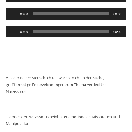
Audio-
00:00
00:00
Player
Audio-
00:00
00:00
Player
Aus der Reihe: Menschlichkeit wächst nicht in der Küche,
großformatige Federzeichnungen zum Thema verdeckter
Narzissmus.
...verdeckter Narzissmus beinhaltet emotionalen Missbrauch und
Manipulation