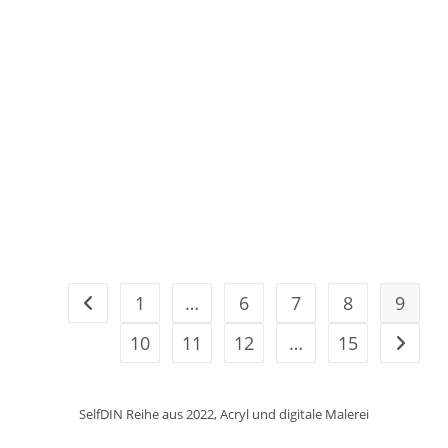
1
…
6
7
8
9
Zur vorherigen Seite
10
11
12
…
15
Zur näc
SelfDIN Reihe aus 2022, Acryl und digitale Malerei