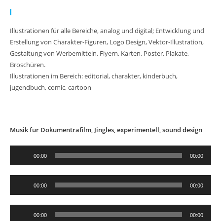
Meine Arbeit:
Illustrationen für alle Bereiche, analog und digital; Entwicklung und
Erstellung von Charakter-Figuren, Logo Design, Vektor-Illustration,
Gestaltung von Werbemitteln, Flyern, Karten, Poster, Plakate,
Broschüren.
Illustrationen im Bereich: editorial, charakter, kinderbuch,
jugendbuch, comic, cartoon
Musik für Dokumentrafilm, Jingles, experimentell, sound design
Au
00:00
00:00
Pl
Audio-
00:00
00:00
Player
Audio-
00:00
00:00
Player