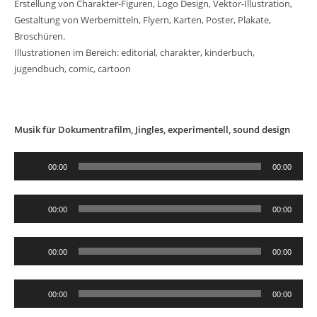
Erstellung von Charakter-Figuren, Logo Design, Vektor-Illustration,
Gestaltung von Werbemitteln, Flyern, Karten, Poster, Plakate,
Broschüren.
Illustrationen im Bereich: editorial, charakter, kinderbuch,
jugendbuch, comic, cartoon
Musik für Dokumentrafilm, Jingles, experimentell, sound design
Audio-
00:00
00:00
Player
Audio-
00:00
00:00
Player
Audio-
00:00
00:00
Player
Audio-
00:00
00:00
Player