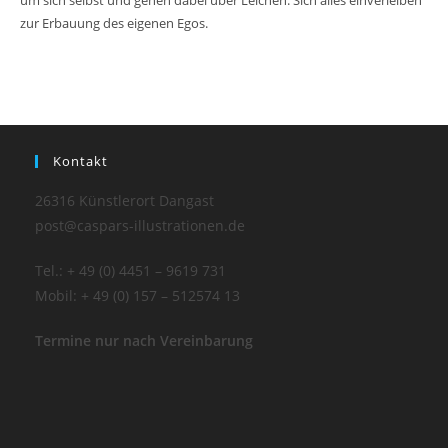
zur Erbauung des eigenen Egos.
Kontakt
26316 Künstlerort Dangast
post@caspars-illustrationen.de
Tel.: + 49 (0) 4451 – 9619 731
Mobil: + 49 (0) 157 – 512574 13
Termine nur nach Vereinbarung