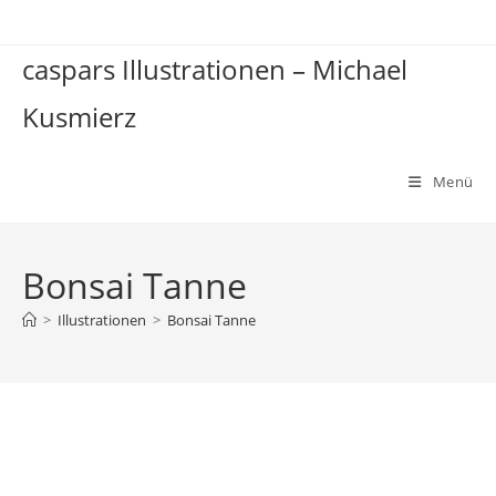
Zum
Inhalt
caspars Illustrationen – Michael
springen
Kusmierz
Menü
Bonsai Tanne
>
Illustrationen
>
Bonsai Tanne
Bonsai Tanne