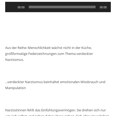
Audio-
00:00
00:00
Player
Aus der Reihe: Menschlichkeit wächst nicht in der Küche,
großformatige Federzeichnungen zum Thema verdeckter
Narzissmus.
...verdeckter Narzissmus beinhaltet emotionalen Missbrauch und
Manipulation
Narzisstinnen fehlt das Einfühlungsvermögen. Sie drehen sich nur
um sich selbst und gehen dabei über Leichen. Sich alles einverleiben