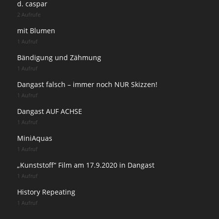
d. caspar
2 Aufrufe
mit Blumen
1 Aufruf
Bändigung und Zähmung
1 Aufruf
Dangast falsch – immer noch NUR Skizzen!
1 Aufruf
Dangast AUF ACHSE
1 Aufruf
MiniAquas
1 Aufruf
„Kunststoff“ Film am 17.9.2020 in Dangast
1 Aufruf
History Repeating
1 Aufruf