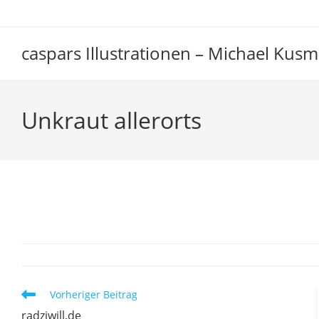
Zum
Inhalt
springen
caspars Illustrationen – Michael Kusm
Unkraut allerorts
Unkraut allerorts
Weitere
Vorheriger Beitrag
Artikel
radziwill.de