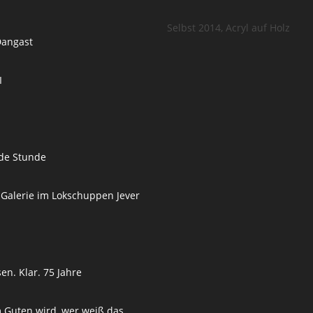
Selbst 2014, Acryl auf Holz
Dangast
I
de Stunde
 Galerie im Lokschuppen Jever
en. Klar. 75 Jahre
 Guten wird, wer weiß das