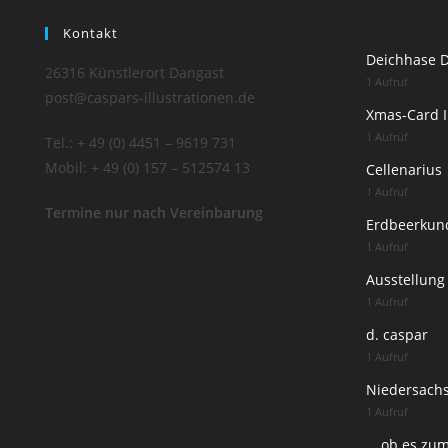
Kontakt
Deichhase 
26316 Künstlerort Dangast
1 Aufruf
post@caspars-illustrationen.de
Xmas-Card I
1 Aufruf
Tel.: + 49 (0) 4451 – 9619 731
Mobil: + 49 (0) 157 – 512574 13
Cellenarius
1 Aufruf
Termine nur nach Vereinbarung
Erdbeerkun
1 Aufruf
Ausstellung
1 Aufruf
d. caspar
1 Aufruf
Niedersachs
1 Aufruf
… ob es zum