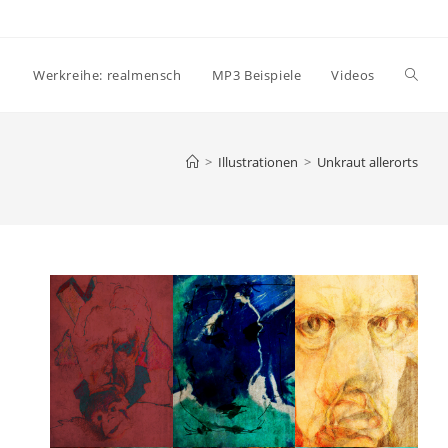
Websi
Werkreihe: realmensch
MP3 Beispiele
Videos
Suche
>
Illustrationen
>
Unkraut allerorts
umsch