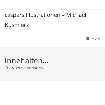
Zum
Inhalt
caspars Illustrationen – Michael
springen
Kusmierz
Menü
Innehalten…
>
Skizzen
>
Innehalten…
Innehalten…