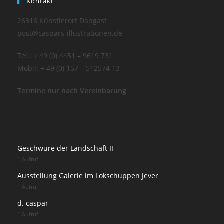
Kontakt
26316 Künstlerort Dangast
post@caspars-illustrationen.de
Tel.: + 49 (0) 4451 – 9619 731
Mobil: + 49 (0) 157 – 512574 13
Termine nur nach Vereinbarung
Geschwüre der Landschaft II
1 Aufruf
Ausstellung Galerie im Lokschuppen Jever
1 Aufruf
d. caspar
1 Aufruf