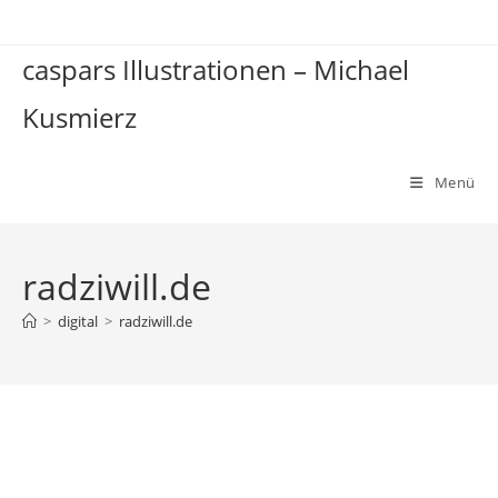
Zum
Inhalt
caspars Illustrationen – Michael
springen
Kusmierz
Menü
radziwill.de
>
digital
>
radziwill.de
radziwill.de