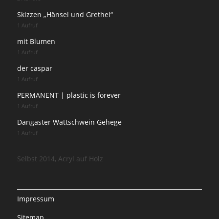
Skizzen „Hänsel und Grethel“
1 Aufruf
mit Blumen
1 Aufruf
der caspar
1 Aufruf
PERMANENT | plastic is forever
1 Aufruf
Dangaster Wattschwein Gehege
1 Aufruf
Selbst 2014, Acryl auf Holz
Impressum
Sitemap