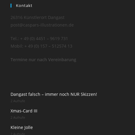
Kontakt
26316 Künstlerort Dangast
post@caspars-illustrationen.de
Tel.: + 49 (0) 4451 – 9619 731
Mobil: + 49 (0) 157 – 512574 13
Termine nur nach Vereinbarung
Dangast falsch – immer noch NUR Skizzen!
2 Aufrufe
Xmas-Card III
2 Aufrufe
Kleine Jolle
2 Aufrufe