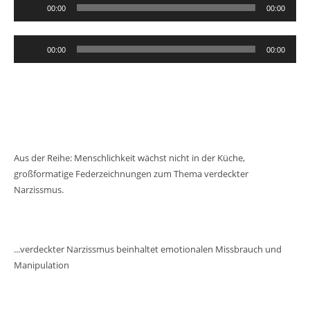
Audio-
00:00
00:00
Player
Audio-
00:00
00:00
Player
Aus der Reihe: Menschlichkeit wächst nicht in der Küche,
großformatige Federzeichnungen zum Thema verdeckter
Narzissmus.
...verdeckter Narzissmus beinhaltet emotionalen Missbrauch und
Manipulation