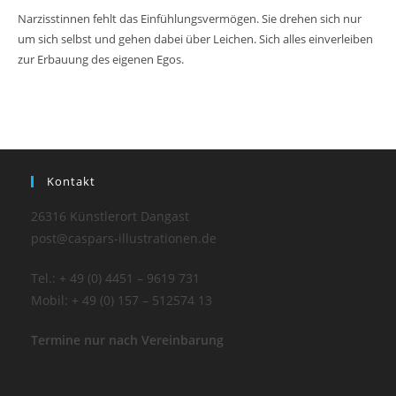
Narzisstinnen fehlt das Einfühlungsvermögen. Sie drehen sich nur
um sich selbst und gehen dabei über Leichen. Sich alles einverleiben
zur Erbauung des eigenen Egos.
Kontakt
26316 Künstlerort Dangast
post@caspars-illustrationen.de
Tel.: + 49 (0) 4451 – 9619 731
Mobil: + 49 (0) 157 – 512574 13
Termine nur nach Vereinbarung