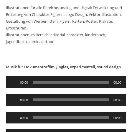
Illustrationen für alle Bereiche, analog und digital; Entwicklung und
Erstellung von Charakter-Figuren, Logo Design, Vektor-Illustration,
Gestaltung von Werbemitteln, Flyern, Karten, Poster, Plakate,
Broschüren.
Illustrationen im Bereich: editorial, charakter, kinderbuch,
jugendbuch, comic, cartoon
Musik für Dokumentrafilm, Jingles, experimentell, sound design
Audio-
00:00
00:00
Player
Audio-
00:00
00:00
Player
Audio-
00:00
00:00
Player