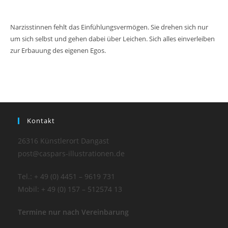
Narzisstinnen fehlt das Einfühlungsvermögen. Sie drehen sich nur
um sich selbst und gehen dabei über Leichen. Sich alles einverleiben
zur Erbauung des eigenen Egos.
Kontakt
26316 Künstlerort Dangast
post@caspars-illustrationen.de
Tel.: + 49 (0) 4451 – 9619 731
Mobil: + 49 (0) 157 – 512574 13
Termine nur nach Vereinbarung