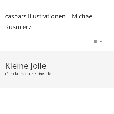
Zum
Inhalt
caspars Illustrationen – Michael
springen
Kusmierz
Menü
Kleine Jolle
>
Illustration
>
Kleine Jolle
Kleine Jolle