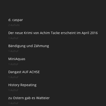
d. caspar
2 Aufrufe
Der neue Krimi von Achim Tacke erscheint im April 2016
1 Aufruf
Bändigung und Zähmung
1 Aufruf
MiniAquas
1 Aufruf
Dangast AUF ACHSE
1 Aufruf
History Repeating
1 Aufruf
zu Ostern gab es Watteier
1 Aufruf