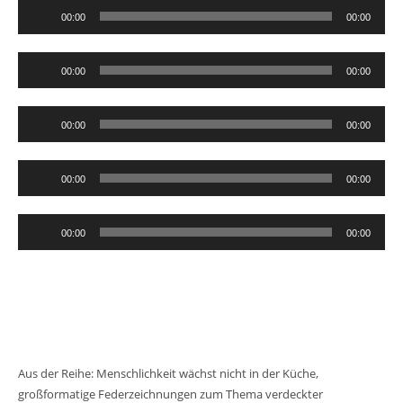
Audio-
00:00
00:00
Player
Audio-
00:00
00:00
Player
Audio-
00:00
00:00
Player
Audio-
00:00
00:00
Player
Audio-
00:00
00:00
Player
Aus der Reihe: Menschlichkeit wächst nicht in der Küche,
großformatige Federzeichnungen zum Thema verdeckter