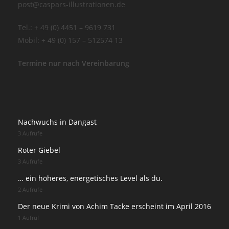
post@caspars-illustrationen.de
Tel.: + 49 (0) 4451 – 9619 731
Mobil: + 49 (0) 157 – 512574 13
Termine nur nach Vereinbarung
Nachwuchs in Dangast
3 Aufrufe
Roter Giebel
3 Aufrufe
… ein höheres, energetisches Level als du.
2 Aufrufe
Der neue Krimi von Achim Tacke erscheint im April 2016
1 Aufruf