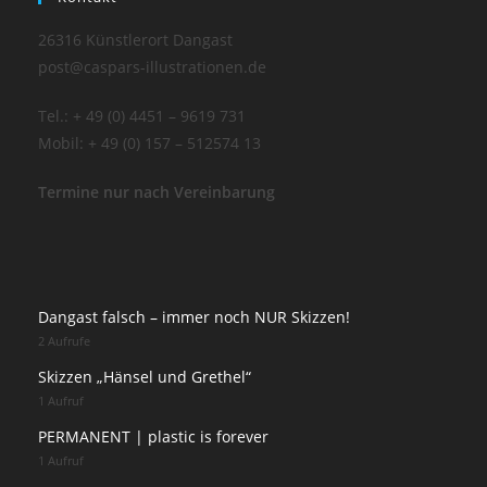
26316 Künstlerort Dangast
post@caspars-illustrationen.de
Tel.: + 49 (0) 4451 – 9619 731
Mobil: + 49 (0) 157 – 512574 13
Termine nur nach Vereinbarung
Dangast falsch – immer noch NUR Skizzen!
2 Aufrufe
Skizzen „Hänsel und Grethel“
1 Aufruf
PERMANENT | plastic is forever
1 Aufruf