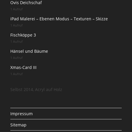
Ovis Deichschaf
1 Aufruf
iPad Malerei – Ebenen Modus – Texturen – Skizze
1 Aufruf
Fischköppe 3
1 Aufruf
Hänsel und Bäume
1 Aufruf
Xmas-Card III
1 Aufruf
Selbst 2014, Acryl auf Holz
Impressum
Sitemap