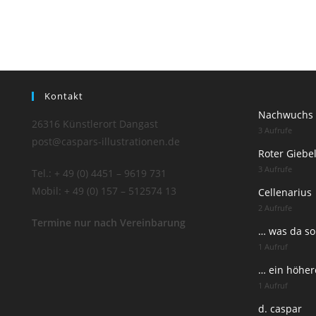
Kontakt
Nachwuchs 
26316 Künstlerort Dangast
3 Aufrufe
post@caspars-illustrationen.de
Roter Giebe
3 Aufrufe
Tel.: + 49 (0) 4451 – 9619 731
Mobil: + 49 (0) 157 – 512574 13
Cellenarius
2 Aufrufe
Termine nur nach Vereinbarung
… was da so
1 Aufruf
… ein höhere
1 Aufruf
d. caspar