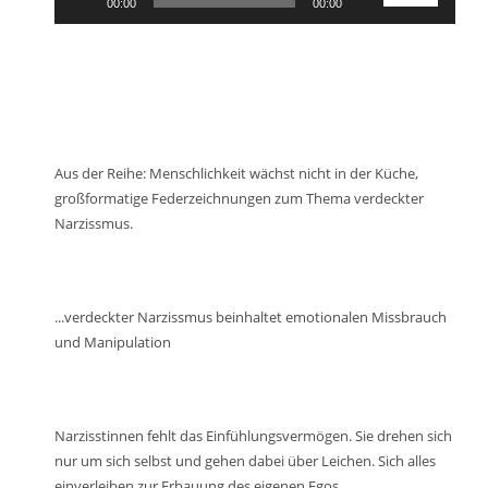
um
00:00
00:00
zu
Player
Hoch/Runter
die
regeln.
benutzen,
Lautstärke
um
zu
die
regeln.
Lautstärke
zu
regeln.
Aus der Reihe: Menschlichkeit wächst nicht in der Küche,
großformatige Federzeichnungen zum Thema verdeckter
Narzissmus.
...verdeckter Narzissmus beinhaltet emotionalen Missbrauch
und Manipulation
Narzisstinnen fehlt das Einfühlungsvermögen. Sie drehen sich
nur um sich selbst und gehen dabei über Leichen. Sich alles
einverleiben zur Erbauung des eigenen Egos.