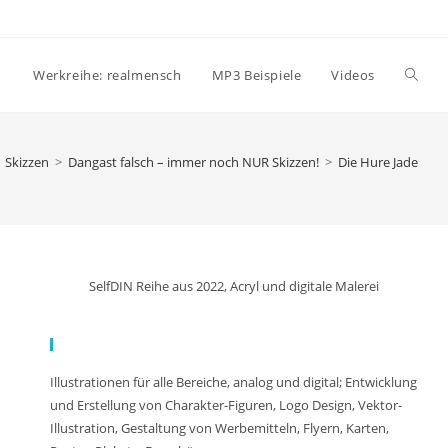
Websi
Werkreihe: realmensch
MP3 Beispiele
Videos
Suche
Skizzen
>
Dangast falsch – immer noch NUR Skizzen!
>
Die Hure Jade
umsch
SelfDIN Reihe aus 2022, Acryl und digitale Malerei
Meine Arbeit:
Illustrationen für alle Bereiche, analog und digital; Entwicklung
und Erstellung von Charakter-Figuren, Logo Design, Vektor-
Illustration, Gestaltung von Werbemitteln, Flyern, Karten,