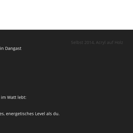
Selbst 2014, Acryl auf Holz
in Dangast
l
 im Watt lebt:
s, energetisches Level als du.