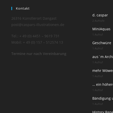
Kontakt
d. caspar
26316 Künstlerort Dangast
2 Aufrufe
post@caspars-illustrationen.de
MiniAquas
1 Aufruf
Tel.: + 49 (0) 4451 – 9619 731
Mobil: + 49 (0) 157 – 512574 13
Geschwüre
1 Aufruf
Termine nur nach Vereinbarung
aus´m Arch
1 Aufruf
mehr Möwe
1 Aufruf
… ein höhere
1 Aufruf
Bändigung 
1 Aufruf
History Rep