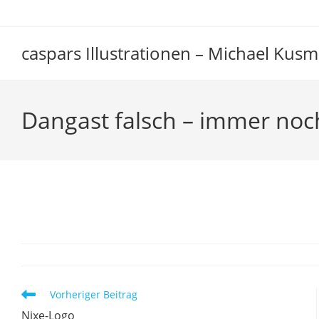
Zum
Inhalt
springen
caspars Illustrationen – Michael Kusm
Dangast falsch – immer noc
Dangast falsch – immer 
Weitere
Vorheriger Beitrag
Artikel
Nixe-Logo