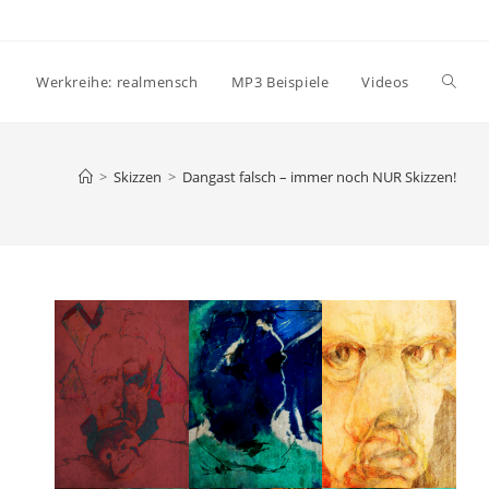
Websi
Werkreihe: realmensch
MP3 Beispiele
Videos
Suche
>
Skizzen
>
Dangast falsch – immer noch NUR Skizzen!
umsch