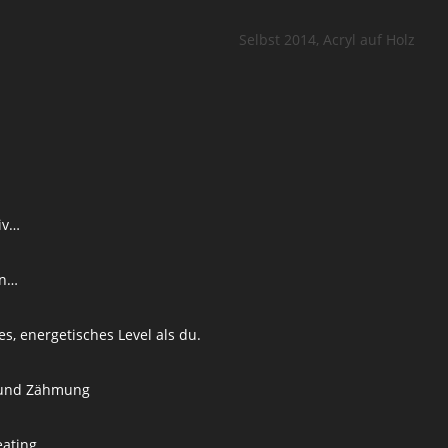
Selbst 2014, Acryl auf Holz
iv…
n…
s, energetisches Level als du.
und Zähmung
eating