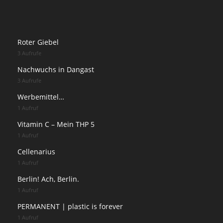
Roter Giebel
3 Aufrufe
Nachwuchs in Dangast
3 Aufrufe
Werbemittel…
1 Aufruf
Vitamin C – Mein THP 5
1 Aufruf
Cellenarius
1 Aufruf
Berlin! Ach, Berlin.
1 Aufruf
PERMANENT | plastic is forever
1 Aufruf