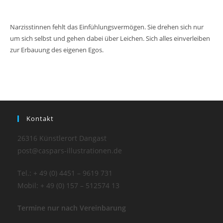
Narzisstinnen fehlt das Einfühlungsvermögen. Sie drehen sich nur
um sich selbst und gehen dabei über Leichen. Sich alles einverleiben
zur Erbauung des eigenen Egos.
Kontakt
26316 Künstlerort Dangast
post@caspars-illustrationen.de
Tel.: + 49 (0) 4451 – 9619 731
Mobil: + 49 (0) 157 – 512574 13
Termine nur nach Vereinbarung