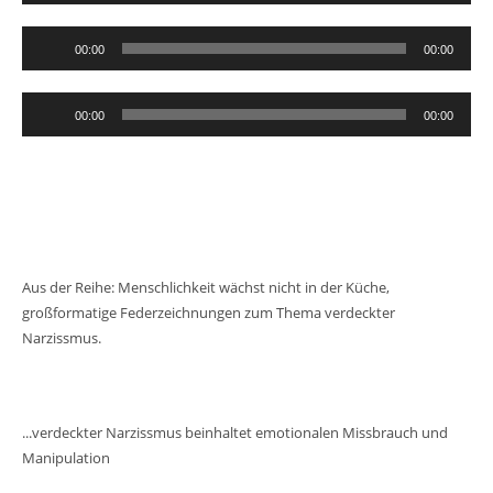
Audio-
00:00
00:00
Player
Audio-
00:00
00:00
Player
Aus der Reihe: Menschlichkeit wächst nicht in der Küche,
großformatige Federzeichnungen zum Thema verdeckter
Narzissmus.
...verdeckter Narzissmus beinhaltet emotionalen Missbrauch und
Manipulation