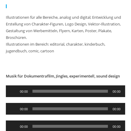
Meine Arbeit:
Illustrationen für alle Bereiche, analog und digital; Entwicklung und
Erstellung von Charakter-Figuren, Logo Design, Vektor-Illustration,
Gestaltung von Werbemitteln, Flyern, Karten, Poster, Plakate,
Broschüren.
Illustrationen im Bereich: editorial, charakter, kinderbuch,
jugendbuch, comic, cartoon
Musik für Dokumentrafilm, Jingles, experimentell, sound design
Audio-
00:00
00:00
Player
Audio-
00:00
00:00
Player
Audio-
00:00
00:00
Player