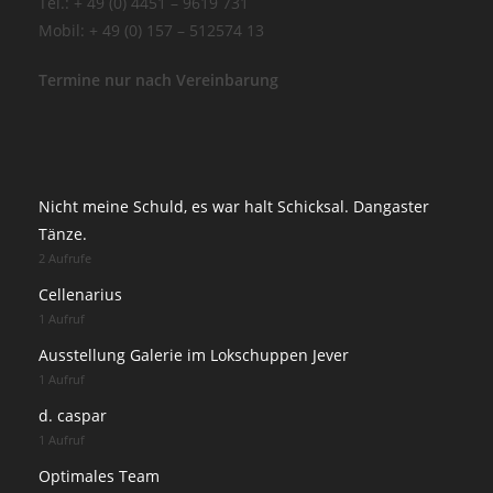
Tel.: + 49 (0) 4451 – 9619 731
Mobil: + 49 (0) 157 – 512574 13
Termine nur nach Vereinbarung
Nicht meine Schuld, es war halt Schicksal. Dangaster
Tänze.
2 Aufrufe
Cellenarius
1 Aufruf
Ausstellung Galerie im Lokschuppen Jever
1 Aufruf
d. caspar
1 Aufruf
Optimales Team