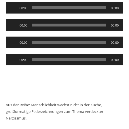
Audio-
00:00
00:00
Player
Audio-
00:00
00:00
Player
Audio-
00:00
00:00
Player
Audio-
00:00
00:00
Player
Aus der Reihe: Menschlichkeit wächst nicht in der Küche,
großformatige Federzeichnungen zum Thema verdeckter
Narzissmus.