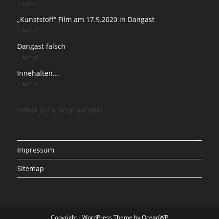
1 Aufruf
„Kunststoff“ Film am 17.9.2020 in Dangast
1 Aufruf
Dangast falsch
1 Aufruf
Innehalten…
1 Aufruf
Selbst 2014, Acryl auf Holz
Impressum
Sitemap
Copyright - WordPress Theme by OceanWP