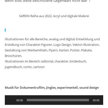
wenn bloß diese beschissene Gegenwart nicht wär`!
SelfDIN Reihe aus 2022, Acryl und digitale Malerei
Meine Arbeit:
Illustrationen für alle Bereiche, analog und digital; Entwicklung und
Erstellung von Charakter-Figuren, Logo Design, Vektor-Illustration,
Gestaltung von Werbemitteln, Flyern, Karten, Poster, Plakate,
Broschüren.
Illustrationen im Bereich: editorial, charakter, kinderbuch,
jugendbuch, comic, cartoon
Musik für Dokumentrafilm, Jingles, experimentell, sound design
Audio-
00:00
00:00
Player