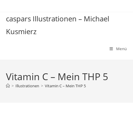
Zum
Inhalt
caspars Illustrationen – Michael
springen
Kusmierz
Menü
Vitamin C – Mein THP 5
>
Illustrationen
>
Vitamin C – Mein THP 5
Vitamin C – Mein THP 5