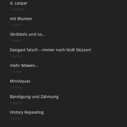
d. caspar
2 Aufrufe
mit Blumen
1 Aufruf
Skribbels und so…
1 Aufruf
Dangast falsch – immer noch NUR Skizzen!
1 Aufruf
mehr Möwen…
1 Aufruf
MiniAquas
1 Aufruf
Bändigung und Zähmung
1 Aufruf
History Repeating
1 Aufruf