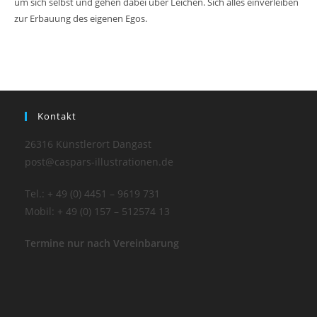
um sich selbst und gehen dabei über Leichen. Sich alles einverleiben
zur Erbauung des eigenen Egos.
Kontakt
26316 Künstlerort Dangast
post@caspars-illustrationen.de
Tel.: + 49 (0) 4451 – 9619 731
Mobil: + 49 (0) 157 – 512574 13
Termine nur nach Vereinbarung