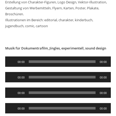
Erstellung von Charakter-Figuren, Logo Design, Vektor-Illustration,
Gestaltung von Werbemitteln, Flyern, Karten, Poster, Plakate,
Broschüren.
Illustrationen im Bereich: editorial, charakter, kinderbuch,
jugendbuch, comic, cartoon
Musik für Dokumentrafilm, Jingles, experimentell, sound design
Audio-
00:00
00:00
Player
Audio-
00:00
00:00
Player
Audio-
00:00
00:00
Player
Audio-
00:00
00:00
Player