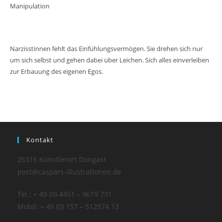
Manipulation
Narzisstinnen fehlt das Einfühlungsvermögen. Sie drehen sich nur
um sich selbst und gehen dabei über Leichen. Sich alles einverleiben
zur Erbauung des eigenen Egos.
Kontakt
26316 Künstlerort Dangast
post@caspars-illustrationen.de
Tel.: + 49 (0) 4451 – 9619 731
Mobil: + 49 (0) 157 – 512574 13