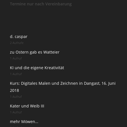
Termine nur nach Vereinbarung
d. caspar
2 Aufrufe
zu Ostern gab es Watteier
1 Aufruf
KI und die eigene Kreativität
1 Aufruf
Kurs: Digitales Malen und Zeichnen in Dangast, 16. Juni
2018
1 Aufruf
Kater und Weib III
1 Aufruf
mehr Möwen…