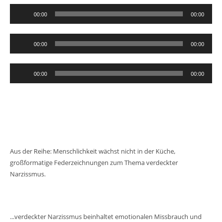
Audio-
00:00
00:00
Player
Audio-
00:00
00:00
Player
Audio-
00:00
00:00
Player
Aus der Reihe: Menschlichkeit wächst nicht in der Küche,
großformatige Federzeichnungen zum Thema verdeckter
Narzissmus.
...verdeckter Narzissmus beinhaltet emotionalen Missbrauch und