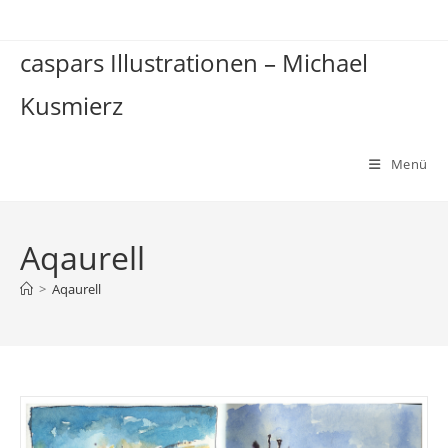
Zum
Inhalt
caspars Illustrationen – Michael
springen
Kusmierz
Menü
Aqaurell
>
Aqaurell