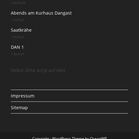
2 Aufrufe
Abends am Kurhaus Dangast
1 Aufruf
Saatkrähe
1 Aufruf
DAN 1
1 Aufruf
Selbst 2014, Acryl auf Holz
Impressum
Sitemap
Copyright - WordPress Theme by OceanWP