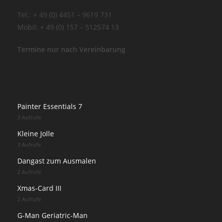
Tel.: + 49 (0) 4451 – 9619 731
Mobil: + 49 (0) 157 – 512574 13
Termine nur nach Vereinbarung
Painter Essentials 7
3 Aufrufe
Kleine Jolle
3 Aufrufe
Dangast zum Ausmalen
2 Aufrufe
Xmas-Card III
2 Aufrufe
G-Man Geriatric-Man