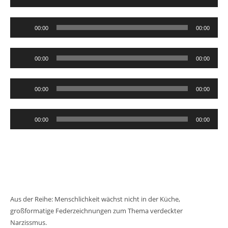
Player
Audio-
00:00
00:00
Player
Audio-
00:00
00:00
Player
Audio-
00:00
00:00
Player
Audio-
00:00
00:00
Player
Aus der Reihe: Menschlichkeit wächst nicht in der Küche,
großformatige Federzeichnungen zum Thema verdeckter
Narzissmus.