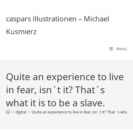
Zum
Inhalt
caspars Illustrationen – Michael
springen
Kusmierz
Menü
Quite an experience to live
in fear, isn´t it? That´s
what it is to be a slave.
>
digital
>
Quite an experience to live in fear, isn´t it? That´s what it 