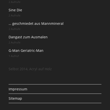
2 Aufrufe
Sine Die
2 Aufrufe
… geschmiedet aus Mannmineral
2 Aufrufe
Dangast zum Ausmalen
2 Aufrufe
G-Man Geriatric-Man
1 Aufruf
Selbst 2014, Acryl auf Holz
Impressum
Sitemap