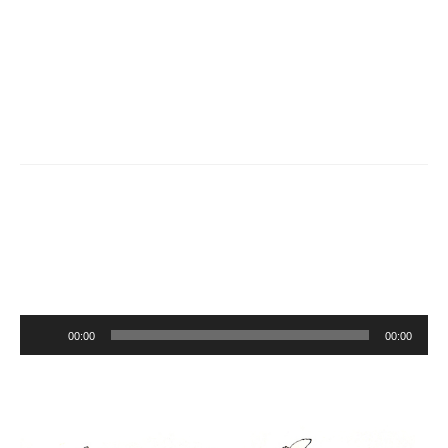
Quite an experience to live in
fear, isn´t it? That´s what it is
to be a slave.
Audio-
00:00
00:00
Player