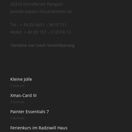
26316 Künstlerort Dangast
post@caspars-illustrationen.de
Tel.: + 49 (0) 4451 – 9619 731
Mobil: + 49 (0) 157 – 512574 13
Termine nur nach Vereinbarung
Kleine Jolle
3 Aufrufe
Xmas-Card III
3 Aufrufe
Painter Essentials 7
3 Aufrufe
Ferienkurs im Radziwill Haus