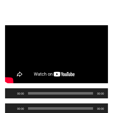
PERMANENT | plastic is
forever
Audio-
00:00
00:00
Player
Audio-
00:00
00:00
Player