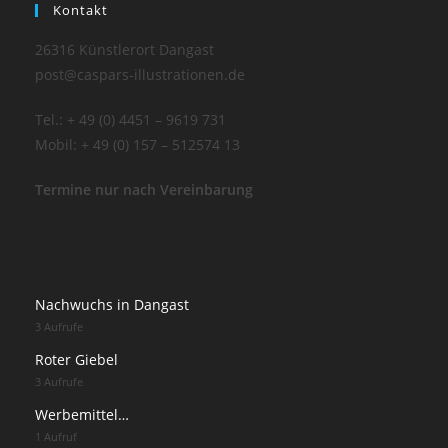
Kontakt
26316 Künstlerort Dangast
post@caspars-illustrationen.de
Tel.: + 49 (0) 4451 – 9619 731
Mobil: + 49 (0) 157 – 512574 13
Termine nur nach Vereinbarung
Nachwuchs in Dangast
3 Aufrufe
Roter Giebel
3 Aufrufe
Werbemittel…
1 Aufruf