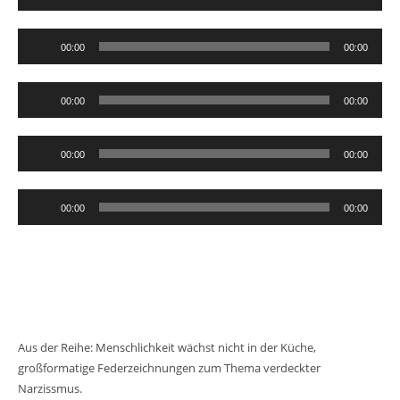
Player
Audio-
00:00
00:00
Player
Audio-
00:00
00:00
Player
Audio-
00:00
00:00
Player
Audio-
00:00
00:00
Player
Aus der Reihe: Menschlichkeit wächst nicht in der Küche,
großformatige Federzeichnungen zum Thema verdeckter
Narzissmus.