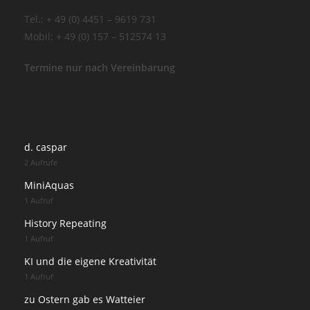
Tel.: + 49 (0) 4451 – 9619 731
Mobil: + 49 (0) 157 – 512574 13
Termine nur nach Vereinbarung
d. caspar
2 Aufrufe
MiniAquas
1 Aufruf
History Repeating
1 Aufruf
KI und die eigene Kreativität
1 Aufruf
zu Ostern gab es Watteier