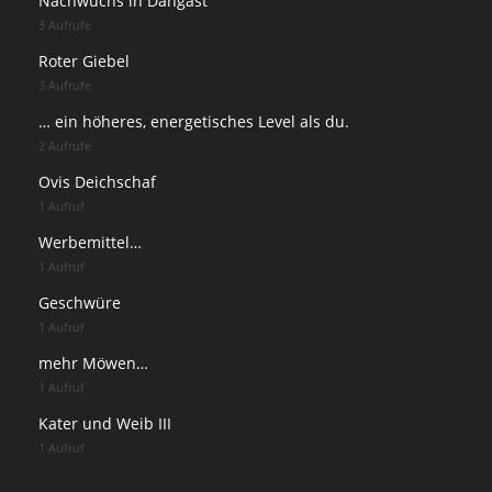
Nachwuchs in Dangast
3 Aufrufe
Roter Giebel
3 Aufrufe
… ein höheres, energetisches Level als du.
2 Aufrufe
Ovis Deichschaf
1 Aufruf
Werbemittel…
1 Aufruf
Geschwüre
1 Aufruf
mehr Möwen…
1 Aufruf
Kater und Weib III
1 Aufruf