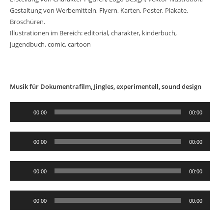
Gestaltung von Werbemitteln, Flyern, Karten, Poster, Plakate,
Broschüren.
Illustrationen im Bereich: editorial, charakter, kinderbuch,
jugendbuch, comic, cartoon
Musik für Dokumentrafilm, Jingles, experimentell, sound design
Audio-
00:00
00:00
Player
Audio-
00:00
00:00
Player
Audio-
00:00
00:00
Player
Audio-
00:00
00:00
Player