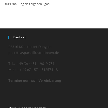
zur Erbauung des eigenen Egos.
Kontakt
26316 Künstlerort Dangast
post@caspars-illustrationen.de
Tel.: + 49 (0) 4451 – 9619 731
Mobil: + 49 (0) 157 – 512574 13
Termine nur nach Vereinbarung