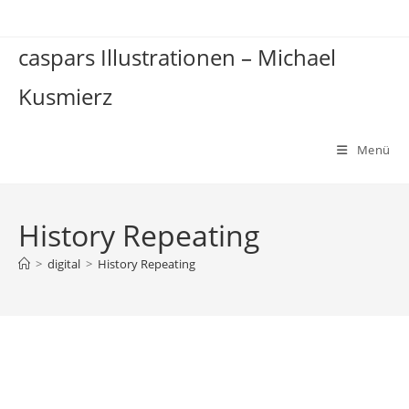
Zum
Inhalt
caspars Illustrationen – Michael
springen
Kusmierz
Menü
History Repeating
>
digital
>
History Repeating
History Repeating