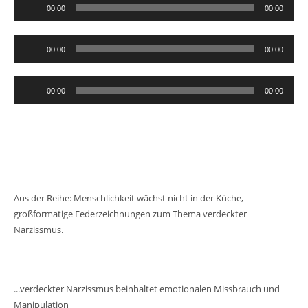
Audio-
00:00
00:00
Player
Audio-
00:00
00:00
Player
Audio-
00:00
00:00
Player
Aus der Reihe: Menschlichkeit wächst nicht in der Küche,
großformatige Federzeichnungen zum Thema verdeckter
Narzissmus.
...verdeckter Narzissmus beinhaltet emotionalen Missbrauch und
Manipulation