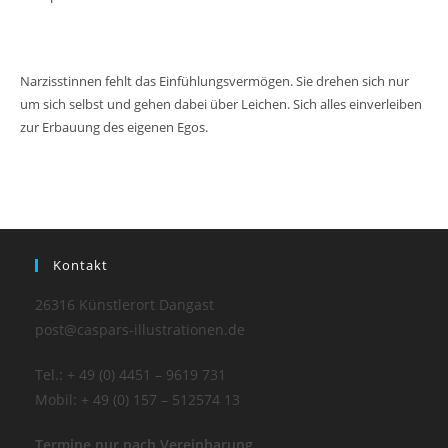
Narzisstinnen fehlt das Einfühlungsvermögen. Sie drehen sich nur
um sich selbst und gehen dabei über Leichen. Sich alles einverleiben
zur Erbauung des eigenen Egos.
Kontakt
26316 Künstlerort Dangast
post@caspars-illustrationen.de
Tel.: + 49 (0) 4451 – 9619 731
Mobil: + 49 (0) 157 – 512574 13
Termine nur nach Vereinbarung