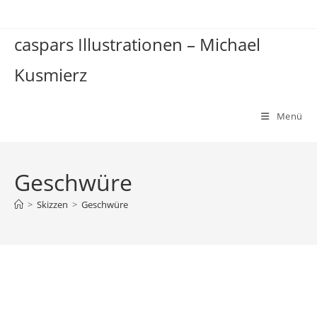
Zum
Inhalt
caspars Illustrationen – Michael
springen
Kusmierz
Menü
Geschwüre
>
Skizzen
>
Geschwüre
Geschwüre