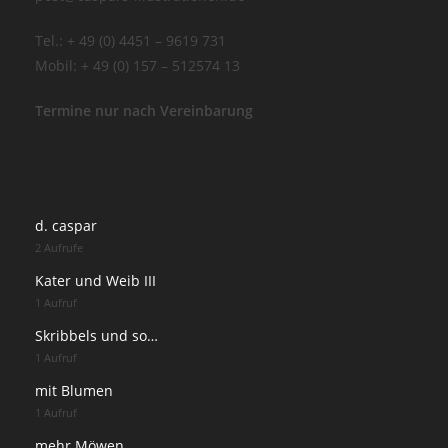
Tel.: + 49 (0) 4451 – 9619 731
Mobil: + 49 (0) 157 – 512574 13
Termine nur nach Vereinbarung
d. caspar
2 Aufrufe
Kater und Weib III
1 Aufruf
Skribbels und so…
1 Aufruf
mit Blumen
1 Aufruf
mehr Möwen…