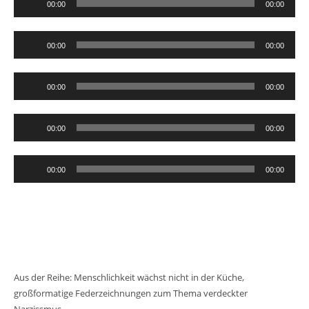
00:00
00:00
Player
Audio-
00:00
00:00
Player
Audio-
00:00
00:00
Player
Audio-
00:00
00:00
Player
Audio-
00:00
00:00
Player
Aus der Reihe: Menschlichkeit wächst nicht in der Küche,
großformatige Federzeichnungen zum Thema verdeckter
Narzissmus.