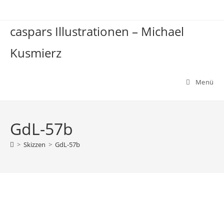
Zum
Inhalt
caspars Illustrationen – Michael
springen
Kusmierz
Menü
GdL-57b
>
Skizzen
>
GdL-57b
GdL-57b