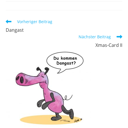
Weitere
Vorheriger Beitrag
Artikel
Dangast
ansehen
Nächster Beitrag
Xmas-Card II