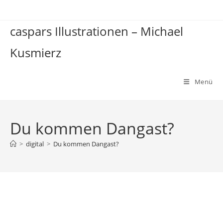
Zum
Inhalt
caspars Illustrationen – Michael
springen
Kusmierz
Menü
Du kommen Dangast?
>
digital
>
Du kommen Dangast?
Du kommen Dangast?