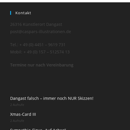
Kontakt
26316 Künstlerort Dangast
post@caspars-illustrationen.de
Tel.: + 49 (0) 4451 – 9619 731
Mobil: + 49 (0) 157 – 512574 13
Termine nur nach Vereinbarung
Dangast falsch – immer noch NUR Skizzen!
2 Aufrufe
Xmas-Card III
2 Aufrufe