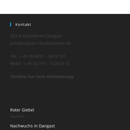
Kontakt
26316 Künstlerort Dangast
post@caspars-illustrationen.de
Tel.: + 49 (0) 4451 – 9619 731
Mobil: + 49 (0) 157 – 512574 13
Termine nur nach Vereinbarung
Roter Giebel
3 Aufrufe
Nachwuchs in Dangast