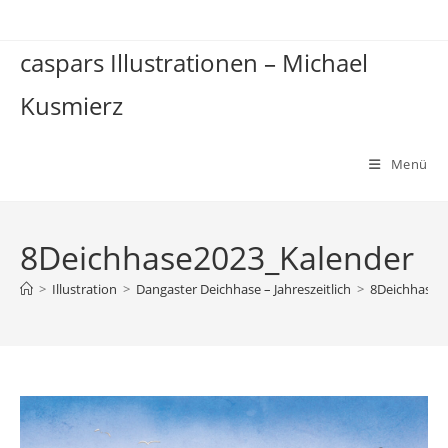
Zum
Inhalt
caspars Illustrationen – Michael
springen
Kusmierz
Menü
8Deichhase2023_Kalender
>
Illustration
>
Dangaster Deichhase – Jahreszeitlich
>
8Deichhase2