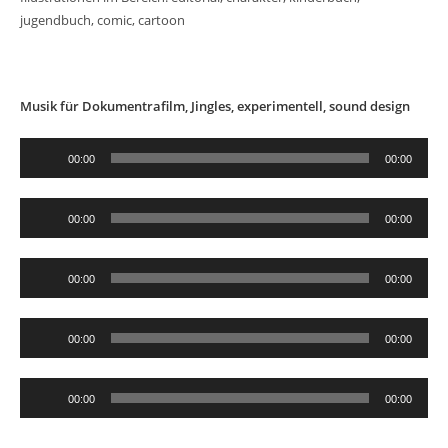
jugendbuch, comic, cartoon
Musik für Dokumentrafilm, Jingles, experimentell, sound design
Audio-
00:00
00:00
Player
Audio-
00:00
00:00
Player
Audio-
00:00
00:00
Player
Audio-
00:00
00:00
Player
Audio-
00:00
00:00
Player