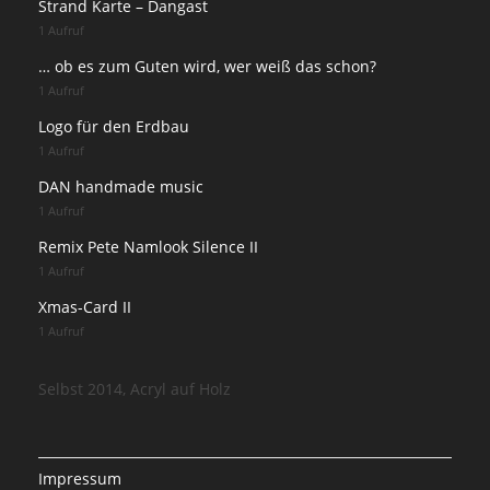
Strand Karte – Dangast
1 Aufruf
… ob es zum Guten wird, wer weiß das schon?
1 Aufruf
Logo für den Erdbau
1 Aufruf
DAN handmade music
1 Aufruf
Remix Pete Namlook Silence II
1 Aufruf
Xmas-Card II
1 Aufruf
Selbst 2014, Acryl auf Holz
Impressum