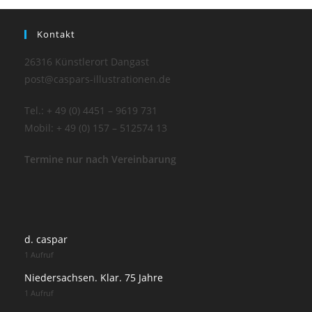
Kontakt
26316 Künstlerort Dangast
post@caspars-illustrationen.de
Tel.: + 49 (0) 4451 – 9619 731
Mobil: + 49 (0) 157 – 512574 13
Termine nur nach Vereinbarung
d. caspar
1 Aufruf
Niedersachsen. Klar. 75 Jahre
1 Aufruf