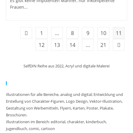
Es gibt keine impotenten Männer, nur inkompetente
Frauen...
1
…
8
9
10
11
Zur vorherigen Seite
12
13
14
…
21
Zur näc
SelfDIN Reihe aus 2022, Acryl und digitale Malerei
Meine Arbeit:
Illustrationen für alle Bereiche, analog und digital; Entwicklung und
Erstellung von Charakter-Figuren, Logo Design, Vektor-Illustration,
Gestaltung von Werbemitteln, Flyern, Karten, Poster, Plakate,
Broschüren.
Illustrationen im Bereich: editorial, charakter, kinderbuch,
jugendbuch, comic, cartoon