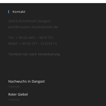
Kontakt
26316 Künstlerort Dangast
post@caspars-illustrationen.de
Tel.: + 49 (0) 4451 – 9619 731
Mobil: + 49 (0) 157 – 512574 13
Termine nur nach Vereinbarung
Nachwuchs in Dangast
3 Aufrufe
Roter Giebel
3 Aufrufe