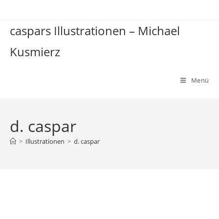
Zum
Inhalt
caspars Illustrationen – Michael
springen
Kusmierz
Menü
d. caspar
>
Illustrationen
>
d. caspar
d. caspar