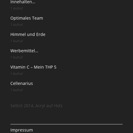
Innehalten…
1 Aufruf
Optimales Team
1 Aufruf
Himmel und Erde
1 Aufruf
Werbemittel…
1 Aufruf
Vitamin C – Mein THP 5
1 Aufruf
Cellenarius
1 Aufruf
Selbst 2014, Acryl auf Holz
Impressum