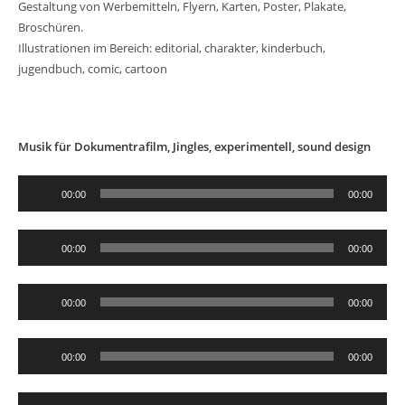
Gestaltung von Werbemitteln, Flyern, Karten, Poster, Plakate,
Broschüren.
Illustrationen im Bereich: editorial, charakter, kinderbuch,
jugendbuch, comic, cartoon
Musik für Dokumentrafilm, Jingles, experimentell, sound design
Audio-
00:00
00:00
Player
Audio-
00:00
00:00
Player
Audio-
00:00
00:00
Player
Audio-
00:00
00:00
Player
Audio-