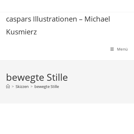
Zum
Inhalt
caspars Illustrationen – Michael
springen
Kusmierz
Menü
bewegte Stille
>
Skizzen
>
bewegte Stille
bewegte Stille