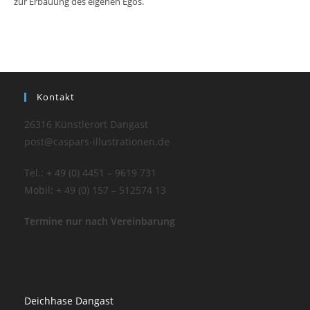
zur Erbauung des eigenen Egos.
Kontakt
26316 Künstlerort Dangast
post@caspars-illustrationen.de
Tel.: + 49 (0) 4451 – 9619 731
Mobil: + 49 (0) 157 – 512574 13
Termine nur nach Vereinbarung
Deichhase Dangast