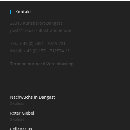
Kontakt
26316 Künstlerort Dangast
post@caspars-illustrationen.de
Tel.: + 49 (0) 4451 – 9619 731
Mobil: + 49 (0) 157 – 512574 13
Termine nur nach Vereinbarung
Nachwuchs in Dangast
3 Aufrufe
Roter Giebel
3 Aufrufe
Cellenarius