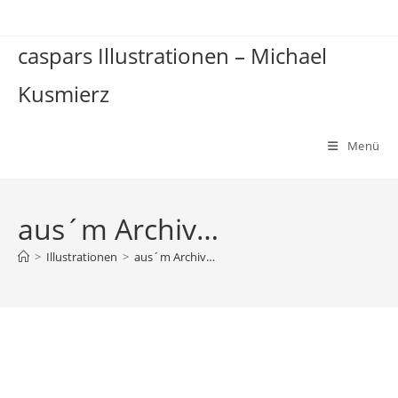
Zum
Inhalt
caspars Illustrationen – Michael
springen
Kusmierz
Menü
aus´m Archiv…
>
Illustrationen
>
aus´m Archiv…
aus´m Archiv…