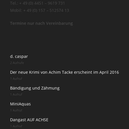
Tel.: + 49 (0) 4451 – 9619 731
Mobil: + 49 (0) 157 – 512574 13
Termine nur nach Vereinbarung
d. caspar
2 Aufrufe
Der neue Krimi von Achim Tacke erscheint im April 2016
1 Aufruf
Bändigung und Zähmung
1 Aufruf
MiniAquas
1 Aufruf
Dangast AUF ACHSE
1 Aufruf