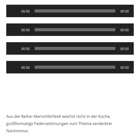
Audio-
00:00
00:00
Player
Audio-
00:00
00:00
Player
Audio-
00:00
00:00
Player
Audio-
00:00
00:00
Player
Aus der Reihe: Menschlichkeit wächst nicht in der Küche,
großformatige Federzeichnungen zum Thema verdeckter
Narzissmus.