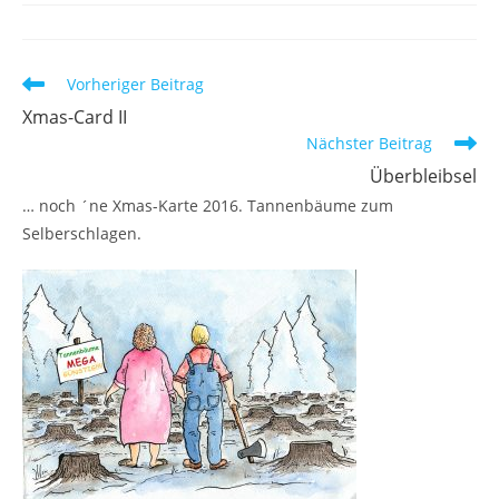
Weitere
Vorheriger Beitrag
Artikel
Xmas-Card II
ansehen
Nächster Beitrag
Überbleibsel
… noch ´ne Xmas-Karte 2016. Tannenbäume zum
Selberschlagen.