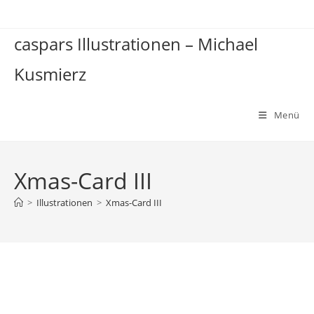
Zum
Inhalt
caspars Illustrationen – Michael
springen
Kusmierz
Menü
Xmas-Card III
>
Illustrationen
>
Xmas-Card III
Xmas-Card III