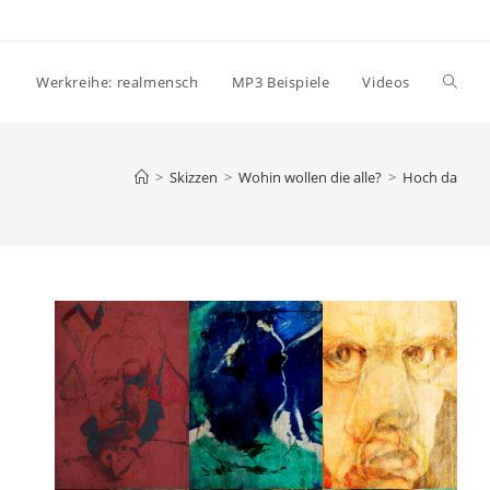
Websi
Werkreihe: realmensch
MP3 Beispiele
Videos
Suche
>
Skizzen
>
Wohin wollen die alle?
>
Hoch da
umsch