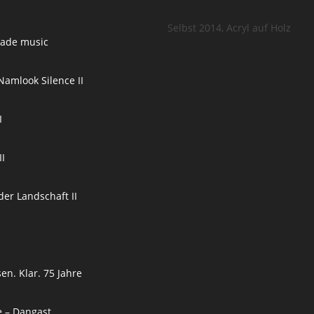
Selbst 2014, Acryl auf Holz
ade music
Namlook Silence II
I
II
er Landschaft II
en. Klar. 75 Jahre
e – Dangast