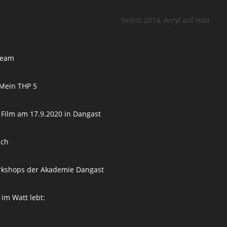
Selbst 2014, Acryl auf Holz
Team
 Mein THP 5
“ Film am 17.9.2020 in Dangast
sch
rkshops der Akademie Dangast
 im Watt lebt:
…