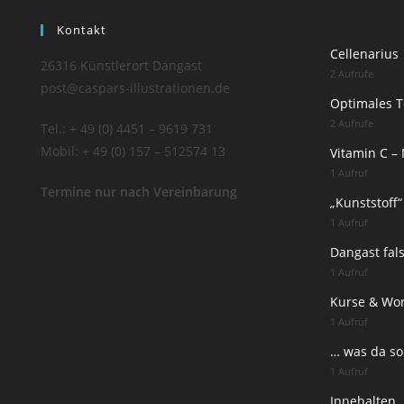
Kontakt
Cellenarius
26316 Künstlerort Dangast
2 Aufrufe
post@caspars-illustrationen.de
Optimales 
2 Aufrufe
Tel.: + 49 (0) 4451 – 9619 731
Mobil: + 49 (0) 157 – 512574 13
Vitamin C –
1 Aufruf
Termine nur nach Vereinbarung
„Kunststoff
1 Aufruf
Dangast fal
1 Aufruf
Kurse & Wo
1 Aufruf
… was da so
1 Aufruf
Innehalten