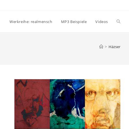
Websi
Werkreihe: realmensch
MP3 Beispiele
Videos
Suche
>
Häzser
umsch