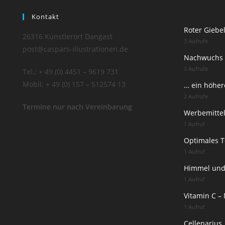
Kontakt
Roter Giebe
26316 Künstlerort Dangast
3 Aufrufe
post@caspars-illustrationen.de
Nachwuchs 
3 Aufrufe
Tel.: + 49 (0) 4451 – 9619 731
Mobil: + 49 (0) 157 – 512574 13
… ein höhere
2 Aufrufe
Termine nur nach Vereinbarung
Werbemitte
1 Aufruf
Optimales 
1 Aufruf
Himmel und
1 Aufruf
Vitamin C –
1 Aufruf
Cellenarius