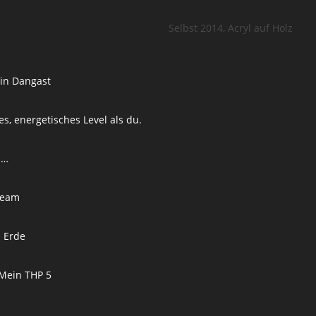
Selbst 2014, Acryl auf Holz
l
in Dangast
s, energetisches Level als du.
l…
Team
 Erde
 Mein THP 5