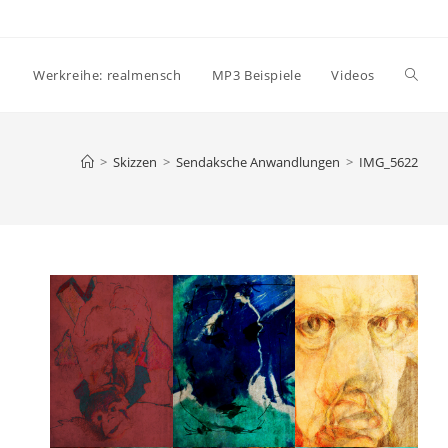
Websi
Werkreihe: realmensch
MP3 Beispiele
Videos
Suche
>
Skizzen
>
Sendaksche Anwandlungen
>
IMG_5622
umsch