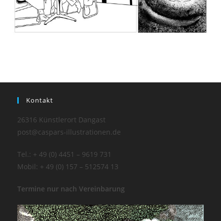
Kontakt
26316 Künstlerort Dangast
post@caspars-illustrationen.de
Tel.: + 49 (0) 4451 – 9619 731
Mobil: + 49 (0) 157 – 512574 13
Termine nur nach Vereinbarung