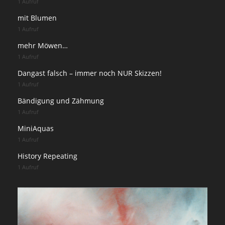
1 Aufruf
mit Blumen
1 Aufruf
mehr Möwen…
1 Aufruf
Dangast falsch – immer noch NUR Skizzen!
1 Aufruf
Bändigung und Zähmung
1 Aufruf
MiniAquas
1 Aufruf
History Repeating
1 Aufruf