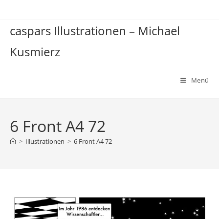
Zum
Inhalt
caspars Illustrationen – Michael
springen
Kusmierz
Menü
6 Front A4 72
>
Illustrationen
>
6 Front A4 72