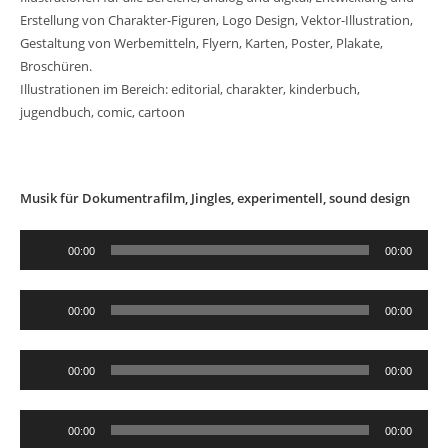
Erstellung von Charakter-Figuren, Logo Design, Vektor-Illustration,
Gestaltung von Werbemitteln, Flyern, Karten, Poster, Plakate,
Broschüren.
Illustrationen im Bereich: editorial, charakter, kinderbuch,
jugendbuch, comic, cartoon
Musik für Dokumentrafilm, Jingles, experimentell, sound design
Audio-
00:00
00:00
Player
Audio-
00:00
00:00
Player
Audio-
00:00
00:00
Player
Audio-
00:00
00:00
Player