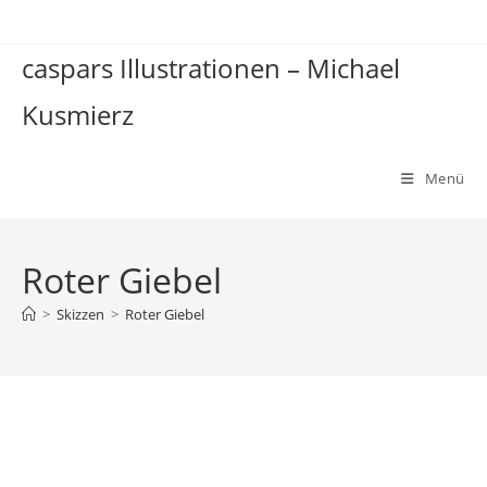
Zum
Inhalt
caspars Illustrationen – Michael
springen
Kusmierz
Menü
Roter Giebel
>
Skizzen
>
Roter Giebel
Roter Giebel