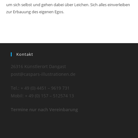
um sich selbst und gehen dabei über Leichen. Sich alles einverleiben
zur Erbauung des eigenen Egos.
Kontakt
26316 Künstlerort Dangast
post@caspars-illustrationen.de
Tel.: + 49 (0) 4451 – 9619 731
Mobil: + 49 (0) 157 – 512574 13
Termine nur nach Vereinbarung