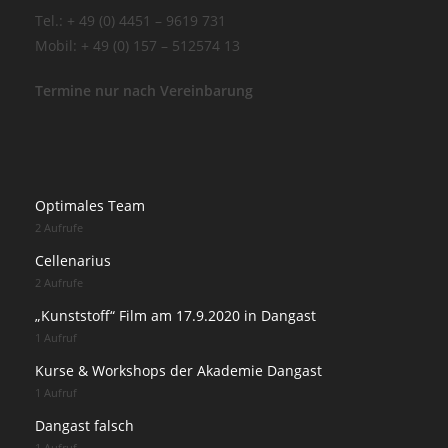
Tel.: + 49 (0) 4451 – 9619 731
Mobil: + 49 (0) 157 – 512574 13
Termine nur nach Vereinbarung
Optimales Team
2 Aufrufe
Cellenarius
2 Aufrufe
„Kunststoff“ Film am 17.9.2020 in Dangast
1 Aufruf
Kurse & Workshops der Akademie Dangast
1 Aufruf
Dangast falsch
1 Aufruf