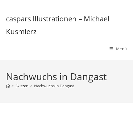
Zum
Inhalt
caspars Illustrationen – Michael
springen
Kusmierz
Menü
Nachwuchs in Dangast
>
Skizzen
>
Nachwuchs in Dangast
Nachwuchs in Dangast