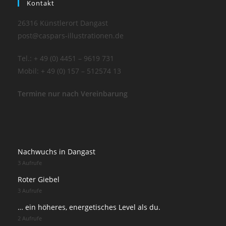
Kontakt
26316 Künstlerort Dangast
post@caspars-illustrationen.de
Tel.: + 49 (0) 4451 – 9619 731
Mobil: + 49 (0) 157 – 512574 13
Termine nur nach Vereinbarung
Nachwuchs in Dangast
3 Aufrufe
Roter Giebel
3 Aufrufe
… ein höheres, energetisches Level als du.
2 Aufrufe