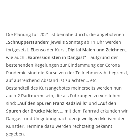
Kurse, Workshops,
Radtouren… Musik
Die Planung für 2021 ist beinahe durch; die angebotenen
„
Schnupperstunden
“ jeweils Sonntag ab 11 Uhr werden
fortgesetzt. Ebenso der Kurs „
Digital Malen und Zeichnen
„,
wie auch „
Expressionisten in Dangast
“ – aufgrund der
bestehenden Regelungen zur Eindämmung der Corona
Pandemie sind die Kurse von der Teilnehmerzahl begrenzt,
auf ausreichend Abstand ist zu achten… etc.
Bestandteil des Kursangebotes meinerseits werden nun
auch
2 Radtouren
sein, die als Führungen zu verstehen
sind: „
Auf den Spuren Franz Radziwills
“ und „
Auf den
Spuren der Brücke Maler
„… mit dem Fahrrad erkunden wir
Dangast und Umgebung nach den jeweiligen Motiven der
Künstler. Termine dazu werden rechtzeitig bekannt
gegeben.