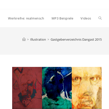
Websi
Werkreihe: realmensch
MP3 Beispiele
Videos
Suche
>
Illustration
>
Gastgeberverzeichnis Dangast 2015
umsch