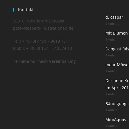
Kontakt
d. caspar
26316 Künstlerort Dangast
2 Aufrufe
post@caspars-illustrationen.de
mit Blumen
1 Aufruf
Tel.: + 49 (0) 4451 – 9619 731
Mobil: + 49 (0) 157 – 512574 13
Dangast fal
1 Aufruf
Termine nur nach Vereinbarung
mehr Möwe
1 Aufruf
Der neue Kr
im April 20
1 Aufruf
Bändigung 
1 Aufruf
MiniAquas
1 Aufruf