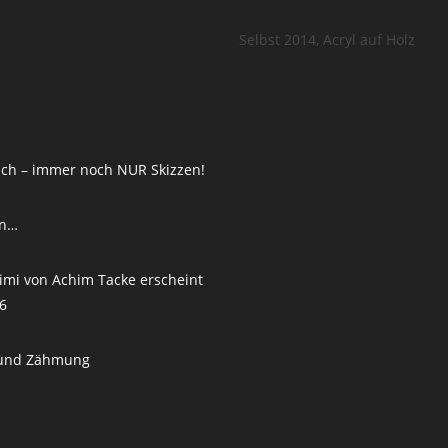
Selbst 2014, Acryl auf Holz
sch – immer noch NUR Skizzen!
n…
imi von Achim Tacke erscheint
16
und Zähmung