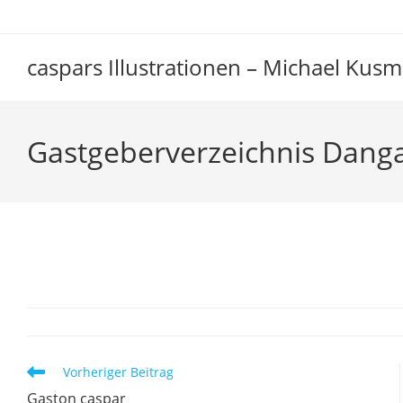
Zum
Inhalt
springen
caspars Illustrationen – Michael Kusm
Gastgeberverzeichnis Dang
Gastgeberverzeichnis D
Weitere
Vorheriger Beitrag
Artikel
Gaston caspar