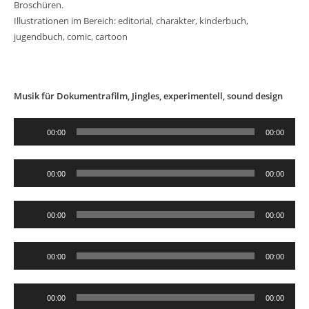
Broschüren.
Illustrationen im Bereich: editorial, charakter, kinderbuch,
jugendbuch, comic, cartoon
Musik für Dokumentrafilm, Jingles, experimentell, sound design
Audio-
00:00
00:00
Player
Audio-
00:00
00:00
Player
Audio-
00:00
00:00
Player
Audio-
00:00
00:00
Player
Audio-
00:00
00:00
Player