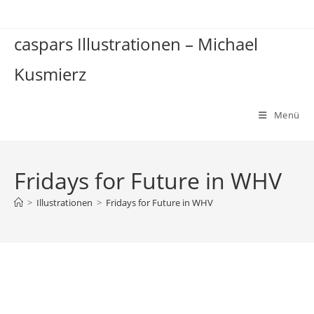
Zum
Inhalt
caspars Illustrationen – Michael
springen
Kusmierz
Menü
Fridays for Future in WHV
>
Illustrationen
>
Fridays for Future in WHV
Fridays for Future in WHV