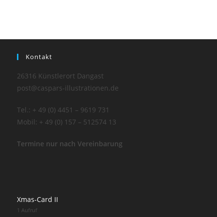
Kontakt
26316 Künstlerort Dangast
post@caspars-illustrationen.de
Tel.: + 49 (0) 4451 – 9619 731
Mobil: + 49 (0) 157 – 512574 13
Termine nur nach Vereinbarung
Xmas-Card II
1 Aufruf