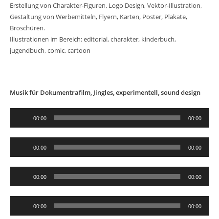
Erstellung von Charakter-Figuren, Logo Design, Vektor-Illustration,
Gestaltung von Werbemitteln, Flyern, Karten, Poster, Plakate,
Broschüren.
Illustrationen im Bereich: editorial, charakter, kinderbuch,
jugendbuch, comic, cartoon
Musik für Dokumentrafilm, Jingles, experimentell, sound design
Audio-
00:00
00:00
Player
Audio-
00:00
00:00
Player
Audio-
00:00
00:00
Player
Audio-
00:00
00:00
Player