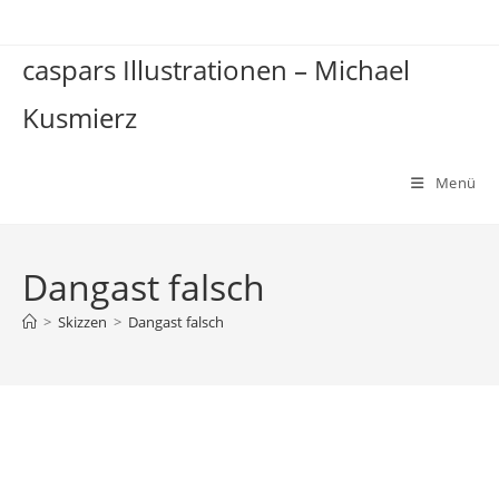
Zum
Inhalt
caspars Illustrationen – Michael
springen
Kusmierz
Menü
Dangast falsch
>
Skizzen
>
Dangast falsch
Dangast falsch