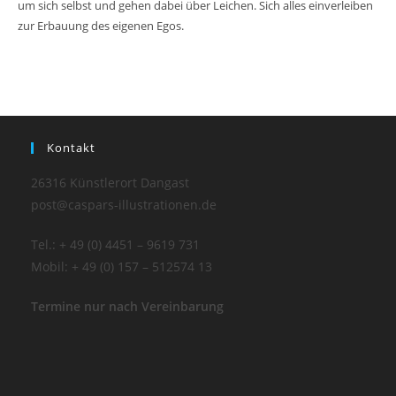
um sich selbst und gehen dabei über Leichen. Sich alles einverleiben
zur Erbauung des eigenen Egos.
Kontakt
26316 Künstlerort Dangast
post@caspars-illustrationen.de
Tel.: + 49 (0) 4451 – 9619 731
Mobil: + 49 (0) 157 – 512574 13
Termine nur nach Vereinbarung