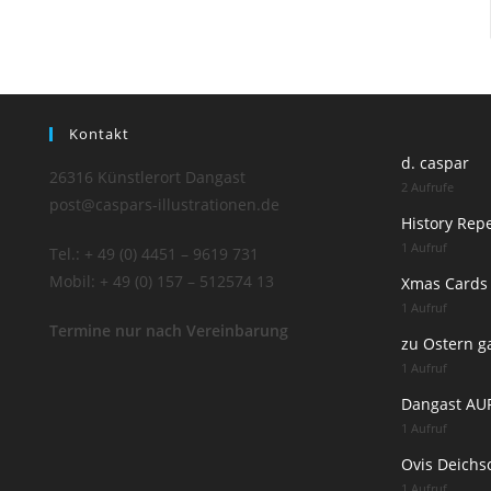
Kontakt
d. caspar
26316 Künstlerort Dangast
2 Aufrufe
post@caspars-illustrationen.de
History Rep
1 Aufruf
Tel.: + 49 (0) 4451 – 9619 731
Mobil: + 49 (0) 157 – 512574 13
Xmas Cards
1 Aufruf
Termine nur nach Vereinbarung
zu Ostern g
1 Aufruf
Dangast AU
1 Aufruf
Ovis Deichs
1 Aufruf