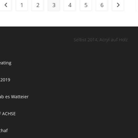
1
2
3
4
5
6
Zur vorherigen Seite
Zur nächs
Selbst 2014, Acryl auf Holz
eating
 2019
ab es Watteier
F ACHSE
chaf