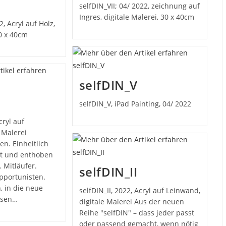
I
selfDIN_VII; 04/ 2022, zeichnung auf
Ingres, digitale Malerei, 30 x 40cm
2, Acryl auf Holz,
30 x 40cm
selfDIN_V
selfDIN_V, iPad Painting, 04/ 2022
cryl auf
 Malerei
n. Einheitlich
nt und enthoben
. Mitläufer.
selfDIN_II
Opportunisten.
, in die neue
selfDIN_II, 2022, Acryl auf Leinwand,
osen…
digitale Malerei Aus der neuen
Reihe "selfDIN" – dass jeder passt
oder passend gemacht, wenn nötig