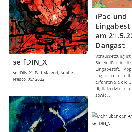
iPad und
Eingabesti
am 21.5.2
Dangast
Voraussetzung ist 
selfDIN_X
Sie ein iPad besit
Eingabestift... App
selfDIN_X, iPad Malerei, Adobe
Logitech o a. In d
Fresco, 05/ 2022
erfahren Sie die 
digitalen Malen u
sowie…