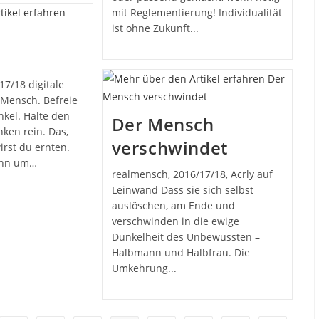
mit Reglementierung! Individualität
ist ohne Zukunft...
17/18 digitale
 Mensch. Befreie
nkel. Halte den
Der Mensch
ken rein. Das,
verschwindet
irst du ernten.
ahn um…
realmensch, 2016/17/18, Acrly auf
Leinwand Dass sie sich selbst
auslöschen, am Ende und
verschwinden in die ewige
Dunkelheit des Unbewussten –
Halbmann und Halbfrau. Die
Umkehrung...