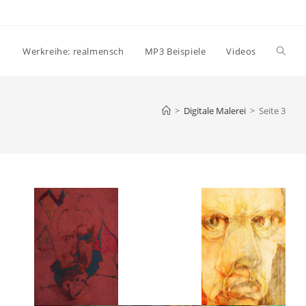
Websi
Werkreihe: realmensch
MP3 Beispiele
Videos
Suche
>
Digitale Malerei
>
Seite 3
umsch