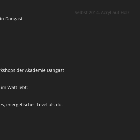
Selbst 2014, Acryl auf Holz
in Dangast
l
rkshops der Akademie Dangast
 im Watt lebt:
s, energetisches Level als du.
…