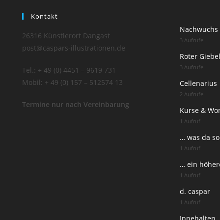
Kontakt
Nachwuchs 
26316 Künstlerort Dangast
3 Aufrufe
post@caspars-illustrationen.de
Roter Giebe
3 Aufrufe
Tel.: + 49 (0) 4451 – 9619 731
Mobil: + 49 (0) 157 – 512574 13
Cellenarius
2 Aufrufe
Termine nur nach Vereinbarung
Kurse & Wo
1 Aufruf
… was da so
1 Aufruf
… ein höhere
1 Aufruf
d. caspar
1 Aufruf
Innehalten