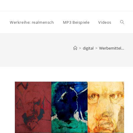
Websi
Werkreihe: realmensch
MP3 Beispiele
Videos
Suche
>
digital
>
Werbemittel…
umsch