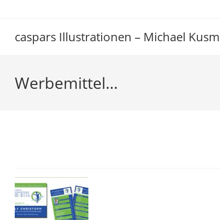
Zum
Inhalt
springen
caspars Illustrationen – Michael Kusm
Werbemittel…
Werbemittel…