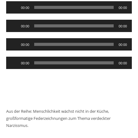
Audio-
00:00
00:00
Player
Audio-
00:00
00:00
Player
Audio-
00:00
00:00
Player
Audio-
00:00
00:00
Player
Aus der Reihe: Menschlichkeit wächst nicht in der Küche,
großformatige Federzeichnungen zum Thema verdeckter
Narzissmus.