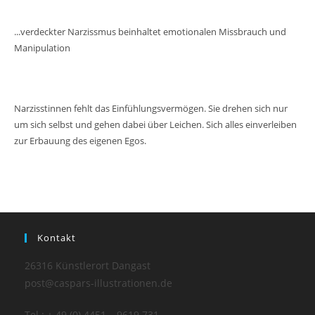
...verdeckter Narzissmus beinhaltet emotionalen Missbrauch und
Manipulation
Narzisstinnen fehlt das Einfühlungsvermögen. Sie drehen sich nur
um sich selbst und gehen dabei über Leichen. Sich alles einverleiben
zur Erbauung des eigenen Egos.
Kontakt
26316 Künstlerort Dangast
post@caspars-illustrationen.de
Tel.: + 49 (0) 4451 – 9619 731