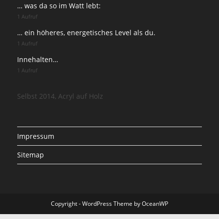
… was da so im Watt lebt:
1 Aufruf
… ein höheres, energetisches Level als du.
1 Aufruf
Innehalten…
1 Aufruf
Selbst 2014, Acryl auf Holz
Impressum
Sitemap
Copyright - WordPress Theme by OceanWP