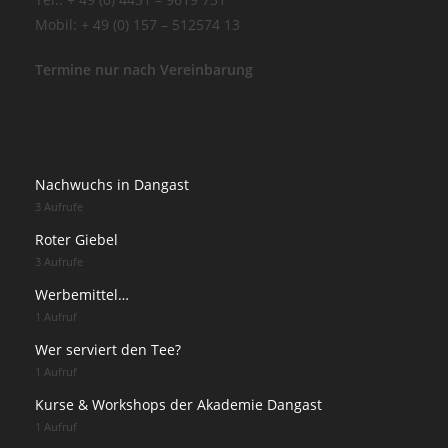
Mobil: + 49 (0) 157 – 512574 13
Termine nur nach Vereinbarung
Nachwuchs in Dangast
3 Aufrufe
Roter Giebel
3 Aufrufe
Werbemittel…
1 Aufruf
Wer serviert den Tee?
1 Aufruf
Kurse & Workshops der Akademie Dangast
1 Aufruf