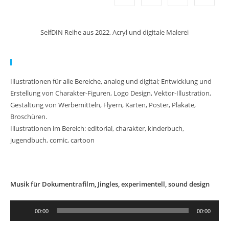
SelfDIN Reihe aus 2022, Acryl und digitale Malerei
Meine Arbeit:
Illustrationen für alle Bereiche, analog und digital; Entwicklung und
Erstellung von Charakter-Figuren, Logo Design, Vektor-Illustration,
Gestaltung von Werbemitteln, Flyern, Karten, Poster, Plakate,
Broschüren.
Illustrationen im Bereich: editorial, charakter, kinderbuch,
jugendbuch, comic, cartoon
Musik für Dokumentrafilm, Jingles, experimentell, sound design
Au
00:00
00:00
Pl